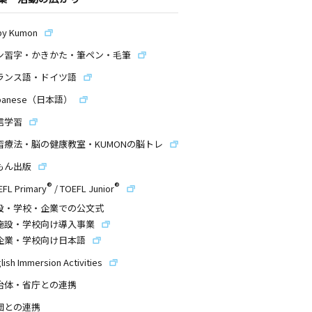
by Kumon
ン習字・かきかた・筆ペン・毛筆
ランス語・ドイツ語
panese（日本語）
信学習
習療法・脳の健康教室・KUMONの脳トレ
もん出版
®
®
EFL Primary
/
TOEFL Junior
設・学校・企業での公文式
施設・学校向け導入事業
企業・学校向け日本語
lish Immersion Activities
治体・省庁との連携
団との連携