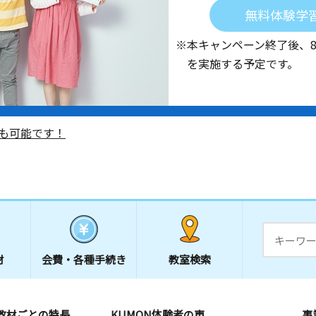
無料体験学
※本キャンペーン終了後、
を実施する予定です。
も可能です！
材
会費・
各種手続き
教室検索
教材ごとの特長
KUMON体験者の声
事