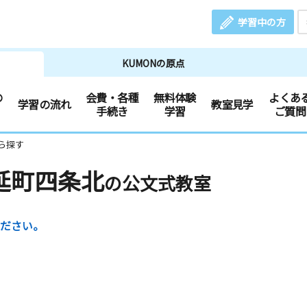
学習中の方
KUMONの原点
の
会費・各種
無料体験
よくあ
学習の流れ
教室見学
手続き
学習
ご質問
ら探す
延町四条北
の公文式教室
ださい。