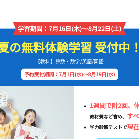
学習期間：7月16日(木)～8月22日(土)
夏の無料体験学習 受付中
【教科】算数・数学/英語/国語
予約受付期間：7月1日(水)～8月19日(水)
1週間で計2回、
す
教材費など含め、
現
学力診断テストで