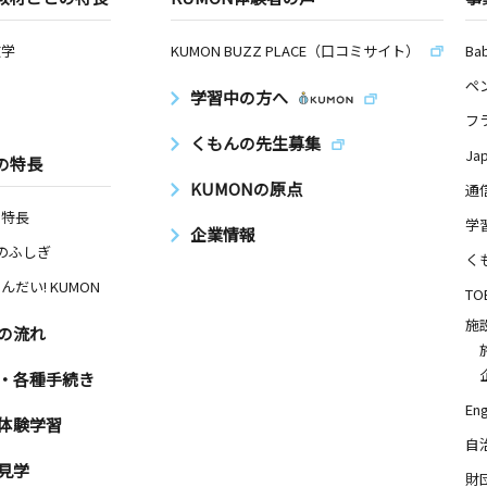
数学
KUMON BUZZ PLACE（口コミサイト）
Ba
ペ
学習中の方へ
フ
くもんの先生募集
Ja
の特長
KUMONの原点
通
の特長
学
企業情報
Nのふしぎ
く
んだい! KUMON
TO
施
の流れ
・各種手続き
Eng
体験学習
自
見学
財