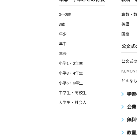
0～2歳
算数・
3歳
英語
年少
国語
年中
公文式
年長
公文式
小学1・2年生
KUMO
小学3・4年生
どんなも
小学5・6年生
中学生・高校生
学習
大学生・社会人
会費
無料
教室