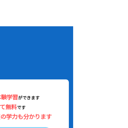
！
体験学習
ができます
べて無料
です
在の学力も分かります