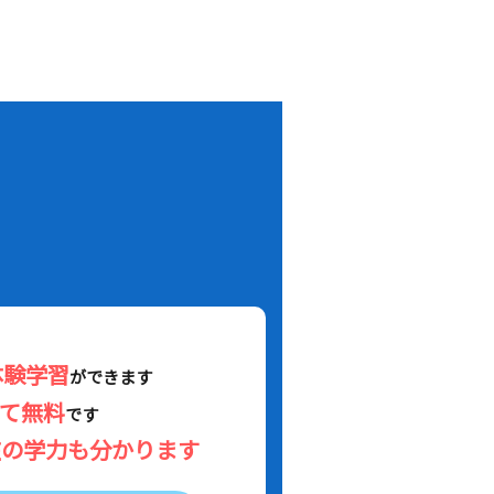
！
体験学習
ができます
べて無料
です
在の学力も分かります