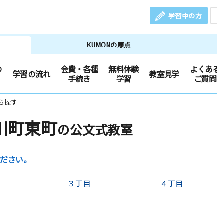
学習中の方
KUMONの原点
の
会費・各種
無料体験
よくあ
学習の流れ
教室見学
手続き
学習
ご質問
ら探す
川町東町
の公文式教室
ださい。
３丁目
４丁目