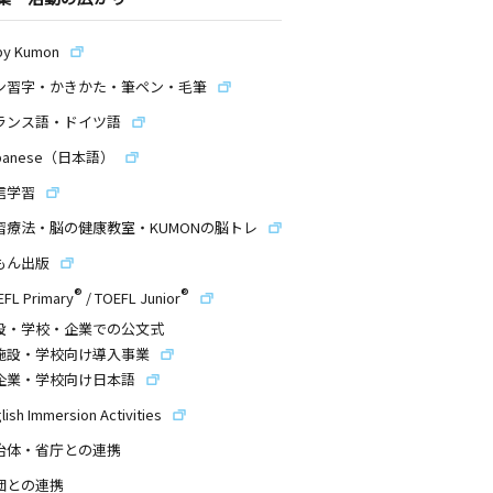
by Kumon
ン習字・かきかた・筆ペン・毛筆
ランス語・ドイツ語
panese（日本語）
信学習
習療法・脳の健康教室・KUMONの脳トレ
もん出版
®
®
EFL Primary
/
TOEFL Junior
設・学校・企業での公文式
施設・学校向け導入事業
企業・学校向け日本語
lish Immersion Activities
治体・省庁との連携
団との連携