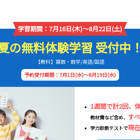
学習期間：7月16日(木)～8月22日(土)
夏の無料体験学習 受付中
【教科】算数・数学/英語/国語
予約受付期間：7月1日(水)～8月19日(水)
1週間で計2回、
す
教材費など含め、
現
学力診断テストで