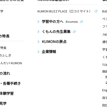
数学
KUMON BUZZ PLACE（口コミサイト）
Ba
ペ
学習中の方へ
フ
くもんの先生募集
Ja
の特長
KUMONの原点
通
の特長
学
企業情報
Nのふしぎ
く
んだい! KUMON
TO
施
の流れ
・各種手続き
Eng
体験学習
自
見学
財