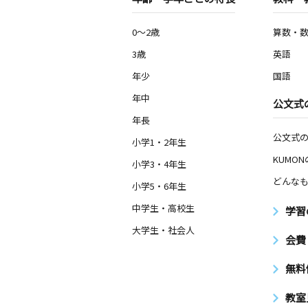
0～2歳
算数・
3歳
英語
年少
国語
年中
公文式
年長
公文式
小学1・2年生
KUMO
小学3・4年生
どんなも
小学5・6年生
中学生・高校生
学習
大学生・社会人
会費
無料
教室