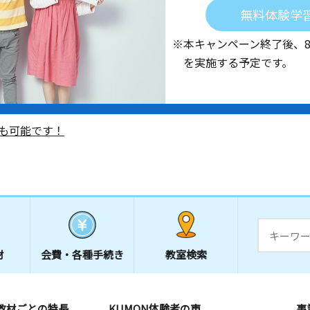
無料体験学
※本キャンペーン終了後、
を実施する予定です。
も可能です！
材
会費・
各種手続き
教室検索
教材ごとの特長
KUMON体験者の声
事