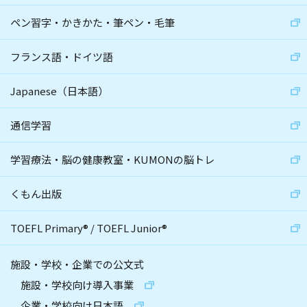
ペン習字・かきかた・筆ペン・毛筆
フランス語・ドイツ語
Japanese（日本語）
通信学習
学習療法・脳の健康教室・KUMONの脳トレ
くもん出版
TOEFL Primary
®
/
TOEFL Junior
®
施設・学校・企業での公文式
施設・学校向け導入事業
企業・学校向け日本語