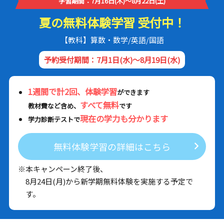
学習期間：7月16日(木)～8月22日(土)
夏の無料体験学習 受付中！
【教科】算数・数学/英語/国語
予約受付期間：7月1日(水)～8月19日(水)
1週間で計2回、体験学習
ができます
すべて無料
教材費など含め、
です
現在の学力も分かります
学力診断テストで
無料体験学習の詳細はこちら
※本キャンペーン終了後、
8月24日(月)から新学期無料体験を実施する予定で
す。