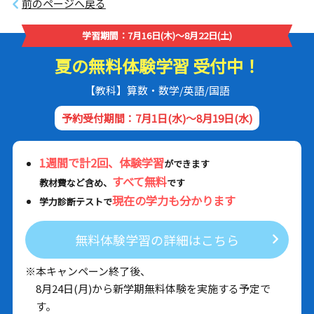
前のページへ戻る
学習期間：7月16日(木)～8月22日(土)
夏の無料体験学習 受付中！
【教科】算数・数学/英語/国語
予約受付期間：7月1日(水)～8月19日(水)
1週間で計2回、体験学習
ができます
すべて無料
教材費など含め、
です
現在の学力も分かります
学力診断テストで
無料体験学習の詳細はこちら
※本キャンペーン終了後、
8月24日(月)から新学期無料体験を実施する予定で
す。