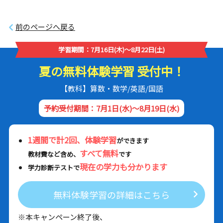
前のページへ戻る
学習期間：7月16日(木)～8月22日(土)
夏の無料体験学習 受付中！
【教科】算数・数学/英語/国語
予約受付期間：7月1日(水)～8月19日(水)
1週間で計2回、体験学習
ができます
すべて無料
教材費など含め、
です
現在の学力も分かります
学力診断テストで
無料体験学習の詳細はこちら
※本キャンペーン終了後、