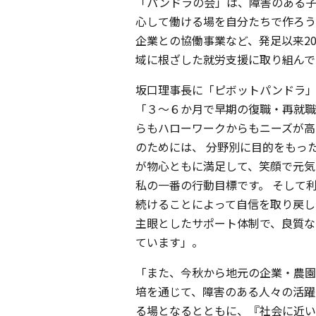
「パンドラの会」は、障害のある子
心して働ける場を自分たちで作ろう
企業との協働事業など、発足以来2
域に根ざした就労支援に取り組んで
坂口理事長に「ピボットパンドラ
「３～６か月で早期の復職・再就職
らもハローワークからもニーズが高
のためには、 分野別に目的をもっ
が物心ともに満足して、笑顔で元気
私の一番の行動目標です。 そして
続けることによって自信を取り戻し
主眼としたサポート体制で、良質な
ています」。
「また、今秋から地元の企業・農園
培を通じて、障害のある人々の活躍
る場となるとともに、『社会に近い