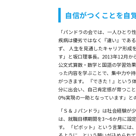
自信がつくことを自
「パンドラの会では、一人ひとり
疾病は優劣ではなく『違い』である
ず、 人生を見通したキャリア形成
す」と坂口理事長。2013年12月
公文式算数・数学と国語の学習効果
った内容を学ぶことで、集中力や持
がつきます。 『できた！』という
分に出会い、自己肯定感が育つこと
0%実現の一助となっています」と
「Ｓ＆Ｊパンドラ」は社会経験が
は、就職目標期間を3～6か月に設
す。 「ピボット」という言葉には
るように、という願いが込められて