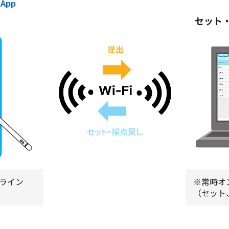
App
セット
ライン
※常時オ
（セット