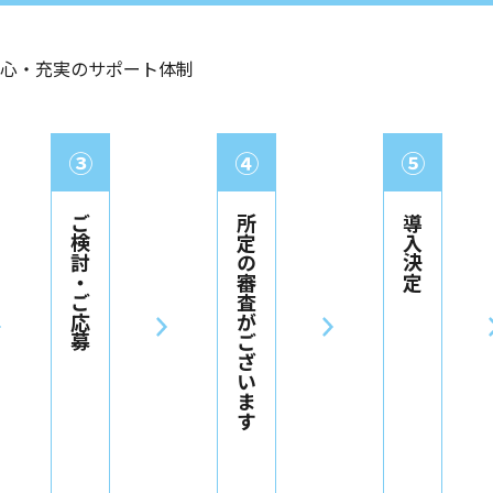
心・充実のサポート体制
③
④
⑤
ご検討・ご応募
所定の審査がございます
導入決定