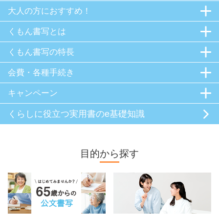
大人の方におすすめ！
くもん書写とは
くもん書写の特長
会費・各種手続き
キャンペーン
くらしに役立つ
実用書のe基礎知識
目的から探す