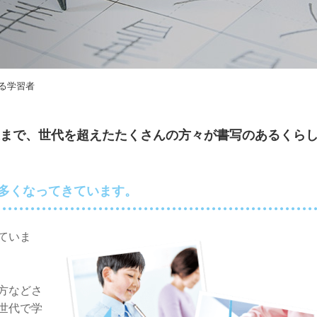
る学習者
上まで、
世代を超えたたくさんの方々が
書写のあるくら
多くなってきています。
ていま
方など
さ
世代で学