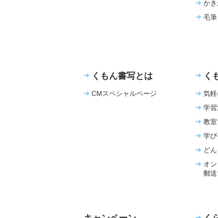
かき
毛筆
くもん書写とは
く
CMスペシャルページ
気軽
学習
教室
学び
どん
オン
郵送
キャンペーン
く