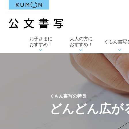
お子さまに
大人の方に
くもん書写
おすすめ！
おすすめ！
くもん書写の特長
どんどん広が