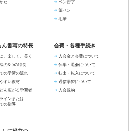
かた
ペン習字
筆ペン
毛筆
もん書写の特長
会費・各種手続き
に、楽しく、長く
入会金と会費について
法の3つの特長
休学・退会について
での学習の流れ
転出・転入について
やすい教材
通信学習について
どん広がる学習者
入会規約
ラインまたは
での指導
らしに役立つ