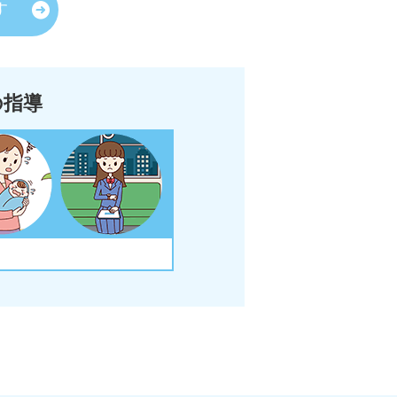
す
の指導