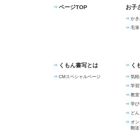
ページTOP
お子
かき
毛筆
くもん書写とは
く
CMスペシャルページ
気軽
学習
教室
学び
どん
オン
郵送