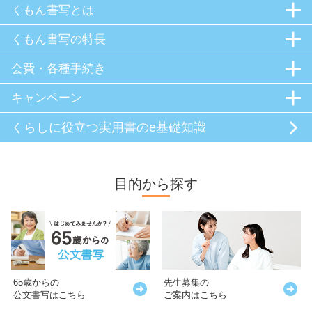
くもん書写とは
くもん書写の特長
会費・各種手続き
キャンペーン
くらしに役立つ
実用書のe基礎知識
目的から探す
65歳からの
先生募集の
公文書写はこちら
ご案内はこちら