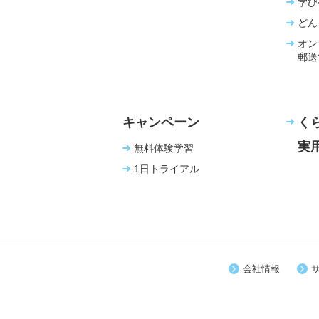
学び
どん
オン
郵送
キャンペーン
く
実
無料体験学習
1日トライアル
会社情報