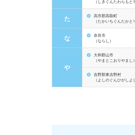
（しきぐんたわらもと
高市郡高取町
た
（たかいちぐんたかと
奈良市
な
（ならし）
大和郡山市
（やまとこおりやまし
や
吉野郡東吉野村
（よしのぐんひがしよ