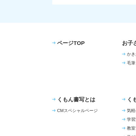
ページTOP
お子
かき
毛筆
くもん書写とは
く
CMスペシャルページ
気軽
学習
教室