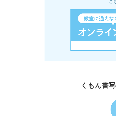
こ
くもん書写