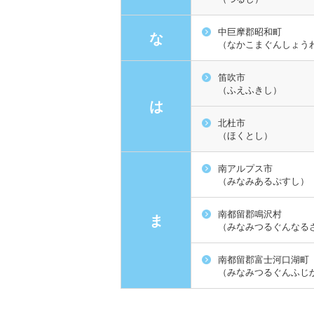
中巨摩郡昭和町
な
（なかこまぐんしょう
笛吹市
（ふえふきし）
は
北杜市
（ほくとし）
南アルプス市
（みなみあるぷすし）
南都留郡鳴沢村
ま
（みなみつるぐんなる
南都留郡富士河口湖町
（みなみつるぐんふじ