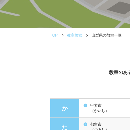
TOP
教室検索
山梨県の教室一覧
教室のあ
甲斐市
か
（かいし）
都留市
た
（つるし）