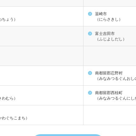
韮崎市
わちょう）
（にらさきし）
富士吉田市
（ふじよしだし）
南都留郡忍野村
（みなみつるぐんおし
南都留郡西桂町
さわむら）
（みなみつるぐんにし
かわぐちこまち）