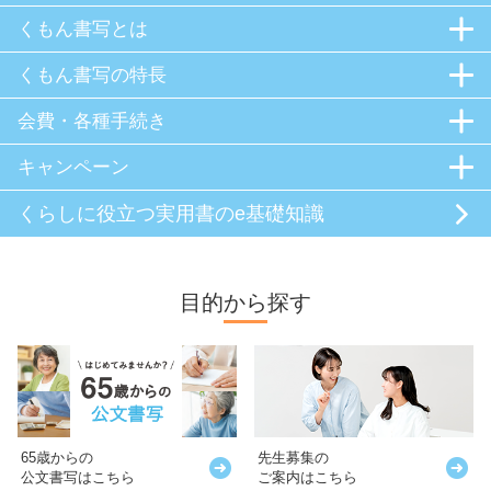
くもん書写とは
くもん書写の特長
会費・各種手続き
キャンペーン
くらしに役立つ
実用書のe基礎知識
目的から探す
65歳からの
先生募集の
公文書写はこちら
ご案内はこちら