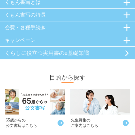
くもん書写とは
くもん書写の特長
会費・各種手続き
キャンペーン
くらしに役立つ
実用書のe基礎知識
目的から探す
65歳からの
先生募集の
公文書写はこちら
ご案内はこちら