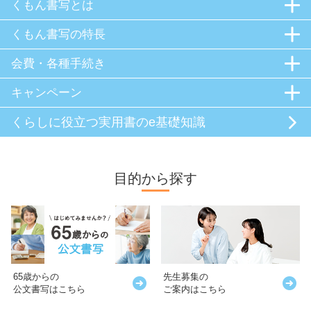
くもん書写とは
くもん書写の特長
会費・各種手続き
キャンペーン
くらしに役立つ
実用書のe基礎知識
目的から探す
65歳からの
先生募集の
公文書写はこちら
ご案内はこちら