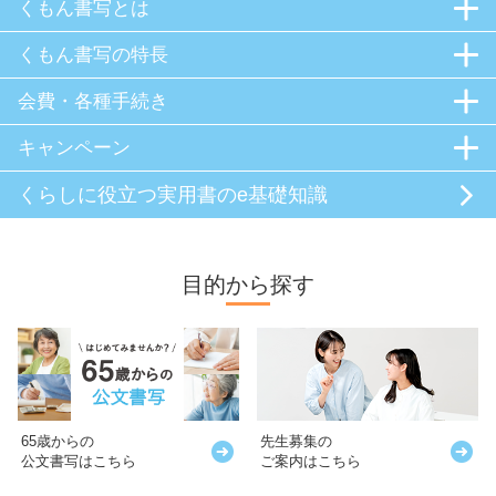
くもん書写とは
くもん書写の特長
会費・各種手続き
キャンペーン
くらしに役立つ
実用書のe基礎知識
目的から探す
65歳からの
先生募集の
公文書写はこちら
ご案内はこちら