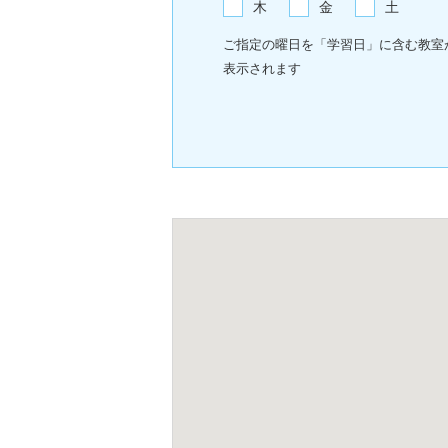
木
金
土
ご指定の曜日を「学習日」に含む教室
表示されます