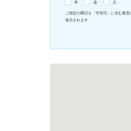
木
金
土
ご指定の曜日を「学習日」に含む教室
表示されます