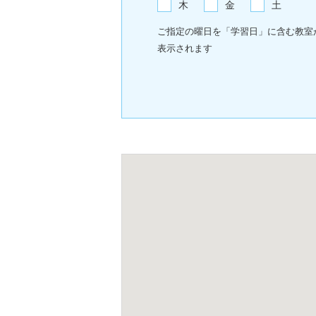
木
金
土
ご指定の曜日を「学習日」に含む教室
表示されます