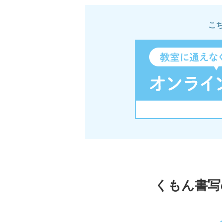
こ
くもん書写