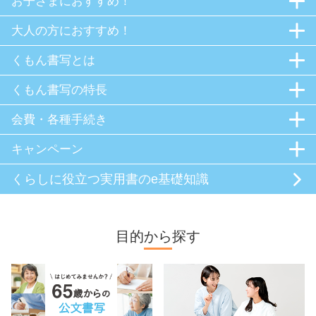
お子さまにおすすめ！
大人の方におすすめ！
くもん書写とは
くもん書写の特長
会費・各種手続き
キャンペーン
くらしに役立つ
実用書のe基礎知識
目的から探す