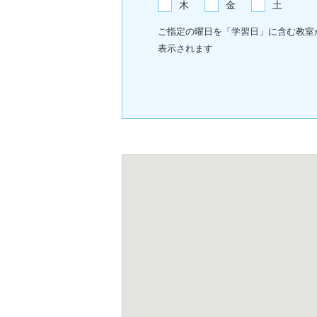
木
金
土
ご指定の曜日を「学習日」に含む教室
表示されます