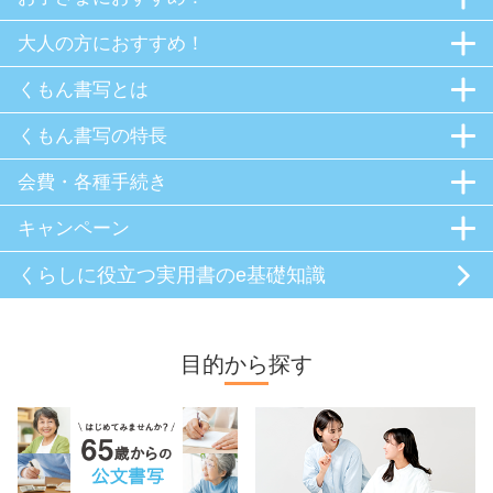
大人の方におすすめ！
くもん書写とは
くもん書写の特長
会費・各種手続き
キャンペーン
くらしに役立つ
実用書のe基礎知識
目的から探す