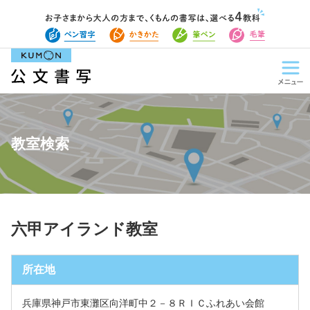
教室検索
六甲アイランド教室
所在地
兵庫県神戸市東灘区向洋町中２－８ＲＩＣふれあい会館