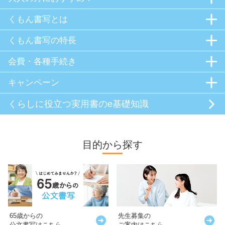
くもん書写とは
くもん書写の特長
会費・各種手続き
キャンペーン
くらしに役立つ
実用書のe基礎知識
目的から探す
65歳からの
先生募集の
公文書写はこちら
ご案内はこちら