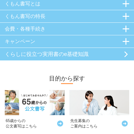
くもん書写とは
くもん書写の特長
会費・各種手続き
キャンペーン
くらしに役立つ
実用書のe基礎知識
目的から探す
65歳からの
先生募集の
公文書写はこちら
ご案内はこちら