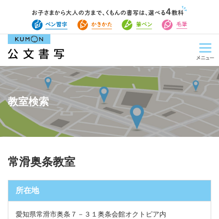
教室検索
常滑奥条教室
所在地
愛知県常滑市奥条７－３１奥条会館オクトピア内