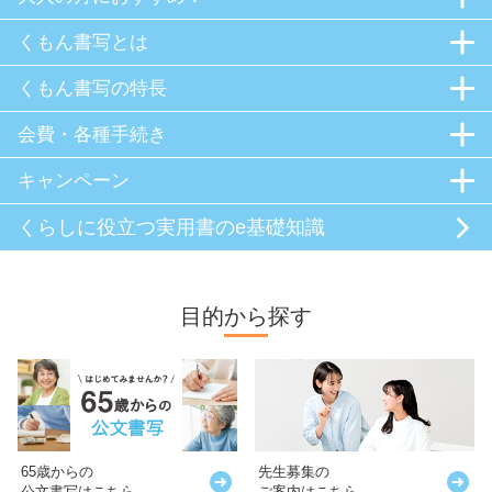
くもん書写とは
くもん書写の特長
会費・各種手続き
キャンペーン
くらしに役立つ
実用書のe基礎知識
目的から探す
65歳からの
先生募集の
公文書写はこちら
ご案内はこちら