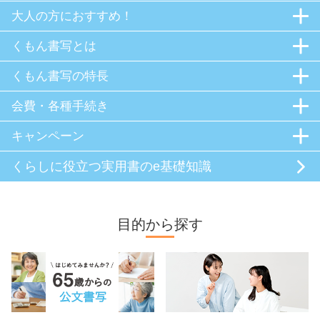
大人の方におすすめ！
くもん書写とは
くもん書写の特長
会費・各種手続き
キャンペーン
くらしに役立つ
実用書のe基礎知識
目的から探す