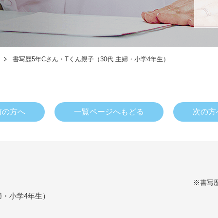
書写歴5年Cさん・Tくん親子（30代 主婦・小学4年生）
前の方へ
一覧ページへもどる
次の方
※書写
婦・小学4年生）