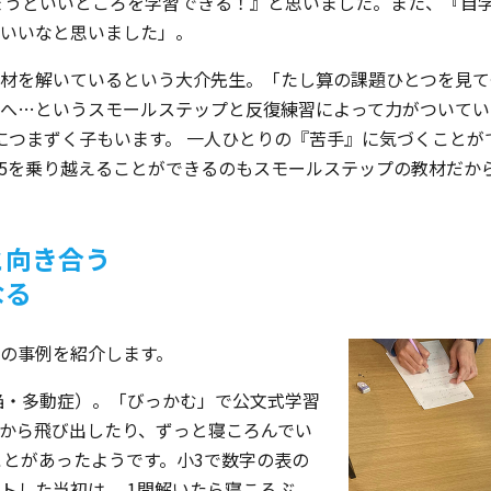
ょうどいいところを学習できる！』と思いました。また、『自
いいなと思いました」。
材を解いているという大介先生。「たし算の課題ひとつを見て
3へ…というスモールステップと反復練習によって力がついてい
につまずく子もいます。 一人ひとりの『苦手』に気づくことが
5を乗り越えることができるのもスモールステップの教材だか
と向き合う
なる
の事例を紹介します。
欠陥・多動症）。「びっかむ」で公文式学習
から飛び出したり、ずっと寝ころんでい
ことがあったようです。小3で数字の表の
トした当初は、 1問解いたら寝ころぶ、