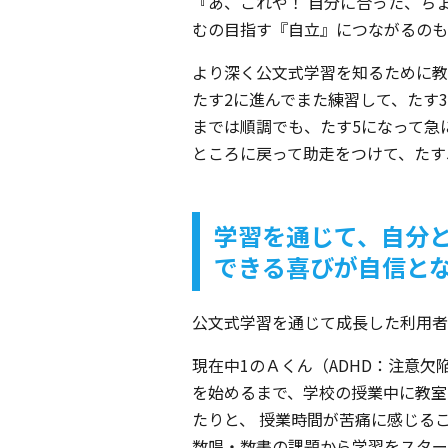
『あ、これや！ 自分に合った、ち
むの目指す『自立』につながるのも
より深く公文式学習を知るために教
たす2に進んでまた練習して、たす
までは順調でも、たす5になって急
ところに戻って助走をつけて、たす
学習を通じて、自分
できる喜びが自信と
公文式学習を通じて成長した利用者
現在中1のＡくん（ADHD：注意
を始めるまで、学校の授業中に教室
たりと、 授業時間が苦痛に感じる
数唱・数書の課題から学習をスター