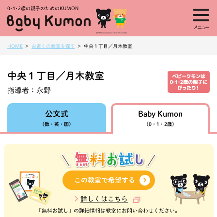
0・1・
2歳の親子のためのKUMON
メニュー
HOME
お近くの教室を探す
中央１丁目／月木教室
中央１丁目／月木教室
指導者：
永野
Baby Kumon
公文式
（数・英・国）
（0・1・2歳）
この教室で希望する
詳しくはこちら
「無料お試し」の詳細情報は教室にお問い合わせください。