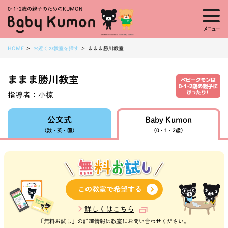
0・1・
2歳の親子のためのKUMON
メニュー
HOME
お近くの教室を探す
ままま勝川教室
ままま勝川教室
指導者：
小椋
Baby Kumon
公文式
（数・英・国）
（0・1・2歳）
この教室で希望する
詳しくはこちら
「無料お試し」の詳細情報は教室にお問い合わせください。