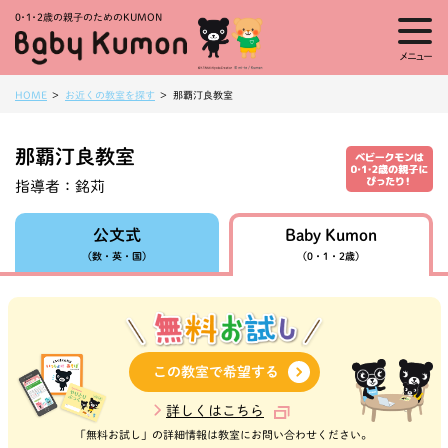
0・1・
2歳の親子のためのKUMON
メニュー
HOME
お近くの教室を探す
那覇汀良教室
那覇汀良教室
指導者：
銘苅
Baby Kumon
公文式
（数・英・国）
（0・1・2歳）
この教室で希望する
詳しくはこちら
「無料お試し」の詳細情報は教室にお問い合わせください。