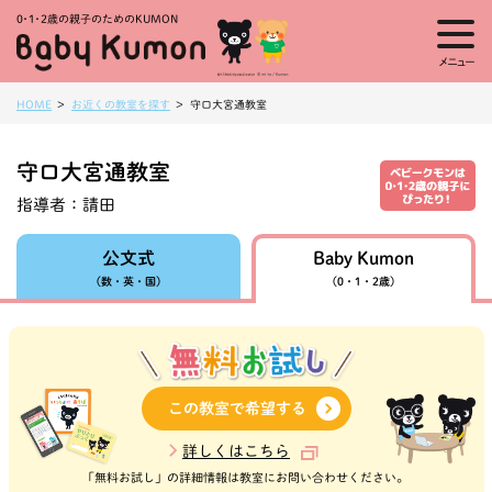
0・1・
2歳の親子のためのKUMON
メニュー
HOME
お近くの教室を探す
守口大宮通教室
守口大宮通教室
指導者：
請田
Baby Kumon
公文式
（数・英・国）
（0・1・2歳）
この教室で希望する
詳しくはこちら
「無料お試し」の詳細情報は教室にお問い合わせください。