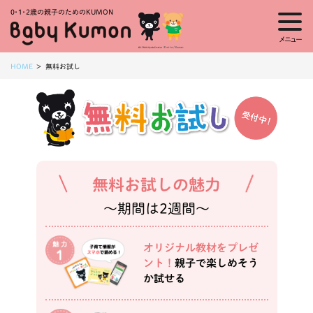
0・1・
2歳の親子のためのKUMON
メニュー
HOME
無料お試し
無料お試しの魅力
～期間は2週間～
オリジナル教材をプレゼ
ント！
親子で楽しめそう
か試せる