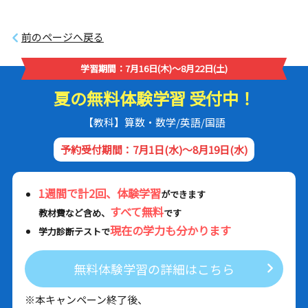
前のページへ戻る
学習期間：7月16日(木)～8月22日(土)
夏の無料体験学習 受付中！
【教科】算数・数学/英語/国語
予約受付期間：7月1日(水)～8月19日(水)
1週間で計2回、体験学習
ができます
すべて無料
教材費など含め、
です
現在の学力も分かります
学力診断テストで
無料体験学習の詳細はこちら
※本キャンペーン終了後、