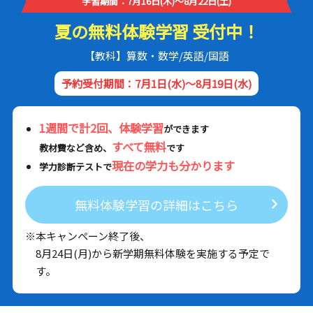
学習期間：7月16日(木)～8月22日(土)
夏の無料体験学習 受付中！
【教科】算数・数学/英語/国語
予約受付期間：7月1日(水)～8月19日(水)
1週間で計2回、体験学習
ができます
すべて無料
教材費など含め、
です
現在の学力も分かります
学力診断テストで
無料体験学習の詳細はこちら
※本キャンペーン終了後、
8月24日(月)から新学期無料体験を実施する予定で
す。