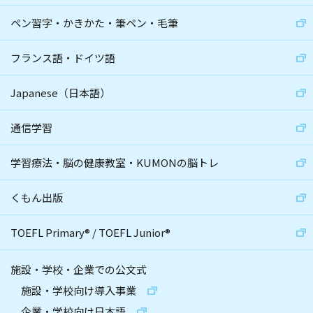
ペン習字・かきかた・筆ペン・毛筆
フランス語・ドイツ語
Japanese（日本語）
通信学習
学習療法・脳の健康教室・KUMONの脳トレ
くもん出版
TOEFL Primary
®
/
TOEFL Junior
®
施設・学校・企業での公文式
施設・学校向け導入事業
企業・学校向け日本語