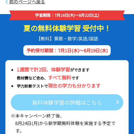
前のページへ戻る
学習期間：7月16日(木)～8月22日(土)
夏の無料体験学習 受付中！
【教科】算数・数学/英語/国語
予約受付期間：7月1日(水)～8月19日(水)
1週間で計2回、体験学習
ができます
すべて無料
教材費など含め、
です
現在の学力も分かります
学力診断テストで
無料体験学習の詳細はこちら
※本キャンペーン終了後、
8月24日(月)から新学期無料体験を実施する予定で
す。