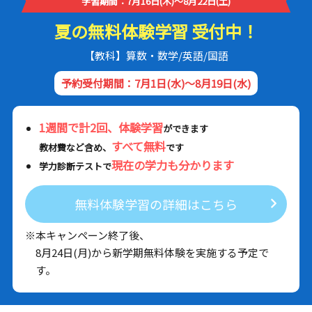
学習期間：7月16日(木)～8月22日(土)
夏の無料体験学習 受付中！
【教科】算数・数学/英語/国語
予約受付期間：7月1日(水)～8月19日(水)
1週間で計2回、体験学習
ができます
すべて無料
教材費など含め、
です
現在の学力も分かります
学力診断テストで
無料体験学習の詳細はこちら
※本キャンペーン終了後、
8月24日(月)から新学期無料体験を実施する予定で
す。