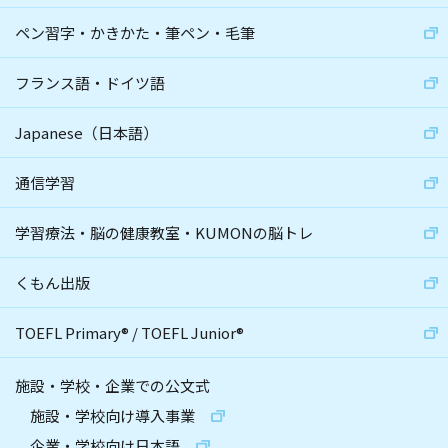
ペン習字・かきかた・筆ペン・毛筆
フランス語・ドイツ語
Japanese（日本語）
通信学習
学習療法・脳の健康教室・KUMONの脳トレ
くもん出版
TOEFL Primary
®
/
TOEFL Junior
®
施設・学校・企業での公文式
施設・学校向け導入事業
企業・学校向け日本語