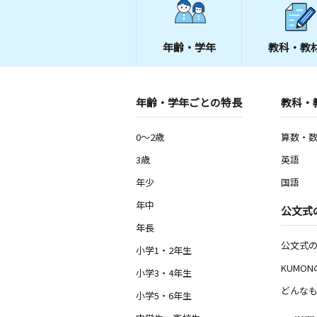
年齢・学年
教科・教
年齢・学年ごとの特長
教科・
0～2歳
算数・
3歳
英語
年少
国語
年中
公文式
年長
公文式
小学1・2年生
KUMO
小学3・4年生
どんなも
小学5・6年生