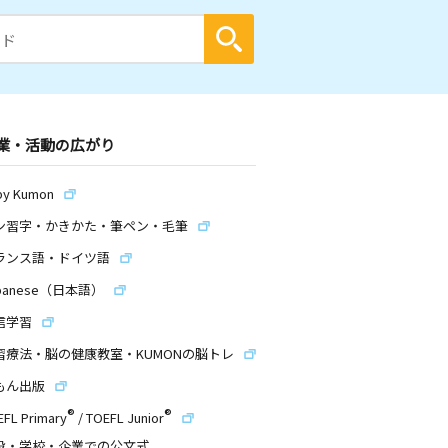
業・活動の広がり
by Kumon
ン習字・かきかた・筆ペン・毛筆
ランス語・ドイツ語
panese（日本語）
信学習
習療法・脳の健康教室・KUMONの脳トレ
もん出版
®
®
EFL Primary
/
TOEFL Junior
設・学校・企業での公文式