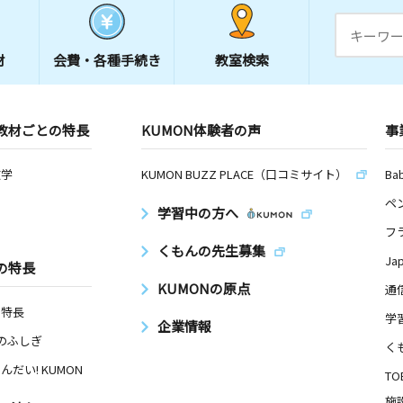
材
会費・
各種手続き
教室検索
教材ごとの特長
KUMON体験者の声
事
数学
KUMON BUZZ PLACE（口コミサイト）
Ba
ペ
学習中の方へ
フ
くもんの先生募集
Ja
の特長
KUMONの原点
通
の特長
学
企業情報
Nのふしぎ
く
んだい! KUMON
TO
施