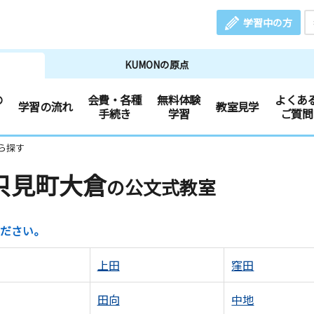
学習中の方
KUMONの原点
の
会費・各種
無料体験
よくあ
学習の流れ
教室見学
手続き
学習
ご質問
ら探す
只見町大倉
の公文式教室
ださい。
上田
窪田
田向
中地