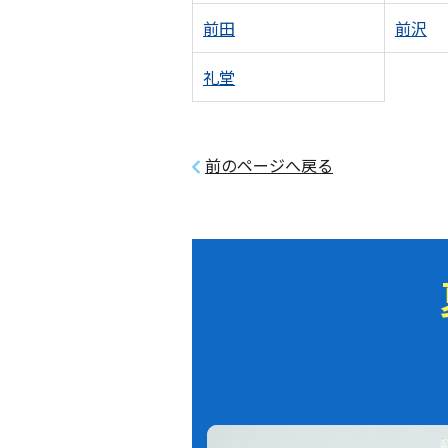
前田
前沢
礼堂
前のページへ戻る