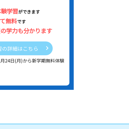
体験学習
ができます
べて無料
です
在の学力も分かります
習の詳細はこちら
8月24日(月)から新学期無料体験