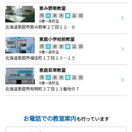
恵み野東教室
月
火
水
木
金
土
日
0歳～高校生
北海道恵庭市恵み野東２丁目１２‐８
恵庭小学校前教室
月
火
水
木
金
土
日
0歳～高校生
北海道恵庭市福住町１丁目２３－１５
恵庭若草教室
月
火
水
木
金
土
日
0歳～高校生
北海道恵庭市有明町２丁目１３番地の７
お電話での教室案内
も行っています