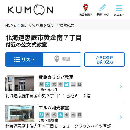
教室を探す
学習中の方
メニュー
HOME
お近くの教室を探す
検索結果
北海道恵庭市黄金南７丁目
付近の公文式教室
さらに条件
地図
リスト
を絞り込む
黄金カリンバ教室
月
火
水
木
金
土
日
0歳～高校生
北海道恵庭市黄金中央２丁目１１番地６ ２階
エルム和光教室
月
火
水
木
金
土
日
0歳～高校生
北海道恵庭市住吉町４丁目６－２３ クラウンハイツ阿部