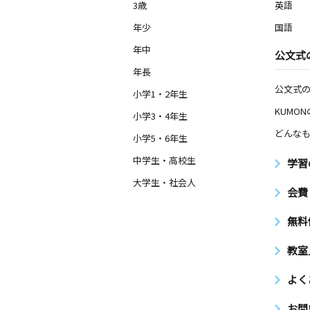
3歳
英語
年少
国語
年中
公文式
年長
公文式
小学1・2年生
KUMO
小学3・4年生
どんなも
小学5・6年生
中学生・高校生
学習
大学生・社会人
会費
無料
教室
よく
お問