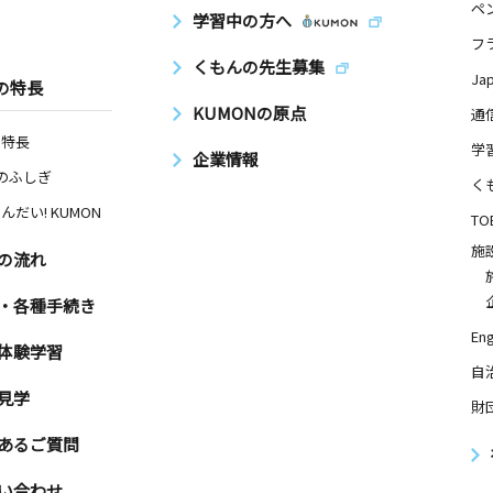
ペ
学習中の方へ
フ
くもんの先生募集
Ja
の特長
KUMONの原点
通
の特長
学
企業情報
Nのふしぎ
く
んだい! KUMON
TO
施
の流れ
・各種手続き
Eng
体験学習
自
見学
財
あるご質問
い合わせ