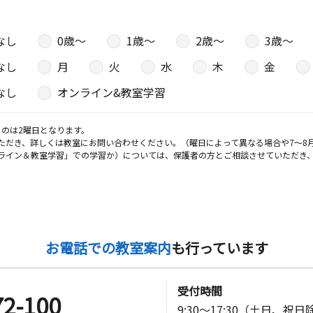
なし
0歳〜
1歳〜
2歳〜
3歳〜
なし
月
火
水
木
金
なし
オンライン&教室学習
のは2曜日となります。
ただき、詳しくは教室にお問い合わせください。（曜日によって異なる場合や7～8
ライン＆教室学習」での学習か）については、保護者の方とご相談させていただき
お電話での教室案内
も行っています
受付時間
72-100
9:30～17:30（土日、祝