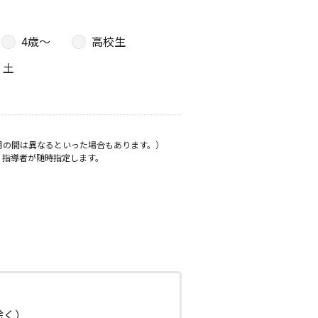
4歳〜
高校生
土
月の間は異なるといった場合もあります。）
、指導者が随時指定します。
日除く）