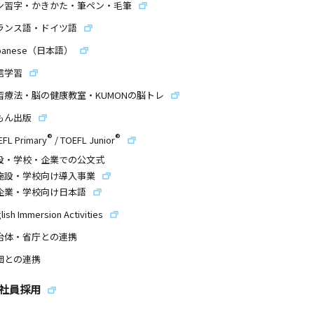
ン習字・かきかた・筆ペン・毛筆
ランス語・ドイツ語
panese（日本語）
信学習
習療法・脳の健康教室・KUMONの脳トレ
もん出版
®
®
EFL Primary
/
TOEFL Junior
設・学校・企業での公文式
施設・学校向け導入事業
企業・学校向け日本語
lish Immersion Activities
治体・省庁との連携
団との連携
社員採用