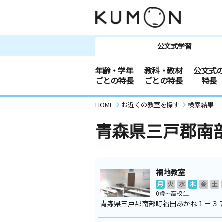
公文式学習
年齢・学年
教科・教材
公文式
ごとの特長
ごとの特長
特長
HOME
お近くの教室を探す
検索結果
青森県三戸郡南
福地教室
月
火
水
木
金
土
0歳～高校生
青森県三戸郡南部町福田あかね１－３