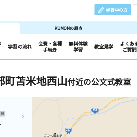
学習中の方
KUMONの原点
の
会費・各種
無料体験
よくあ
学習の流れ
教室見学
手続き
学習
ご質問
部町苫米地西山
付近の公文式教室
日
７