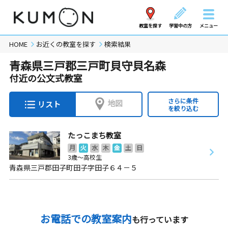
教室を探す
学習中の方
メニュー
HOME
お近くの教室を探す
検索結果
青森県三戸郡三戸町貝守貝名森
付近の公文式教室
さらに条件
地図
リスト
を絞り込む
たっこまち教室
月
火
水
木
金
土
日
3歳～高校生
青森県三戸郡田子町田子字田子６４－５
お電話での教室案内
も行っています