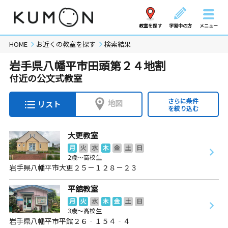
教室を探す
学習中の方
メニュー
HOME
お近くの教室を探す
検索結果
岩手県八幡平市田頭第２４地割
付近の公文式教室
さらに条件
地図
リスト
を絞り込む
大更教室
月
火
水
木
金
土
日
2歳～高校生
岩手県八幡平市大更２５－１２８－２３
平舘教室
月
火
水
木
金
土
日
3歳～高校生
岩手県八幡平市平舘２６‐１５４‐４