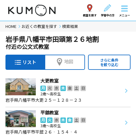
教室を探す
学習中の方
メニュー
HOME
お近くの教室を探す
検索結果
岩手県八幡平市田頭第２６地割
付近の公文式教室
さらに条件
地図
リスト
を絞り込む
大更教室
月
火
水
木
金
土
日
2歳～高校生
岩手県八幡平市大更２５－１２８－２３
平舘教室
月
火
水
木
金
土
日
3歳～高校生
岩手県八幡平市平舘２６‐１５４‐４