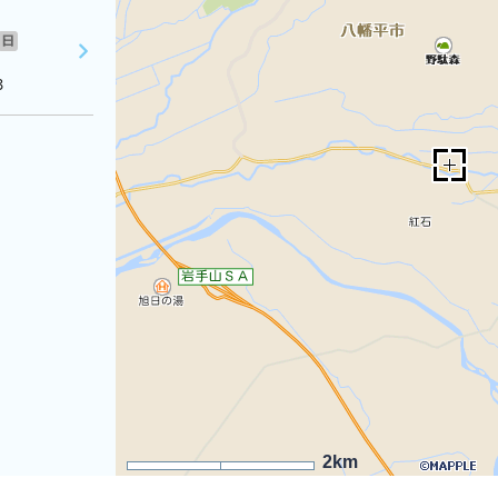
日
３
2km