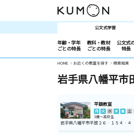
公文式学習
年齢・学年
教科・教材
公文式
ごとの特長
ごとの特長
特長
HOME
お近くの教室を探す
検索結果
岩手県八幡平市
平舘教室
月
火
水
木
金
土
3歳～高校生
岩手県八幡平市平舘２６‐１５４‐４