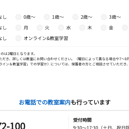
なし
0歳〜
1歳〜
2歳〜
3歳〜
なし
月
火
水
木
金
なし
オンライン&教室学習
のは2曜日となります。
ただき、詳しくは教室にお問い合わせください。（曜日によって異なる場合や7～8
ライン＆教室学習」での学習か）については、保護者の方とご相談させていただき
お電話での教室案内
も行っています
受付時間
72-100
9:30～17:30（土日、祝