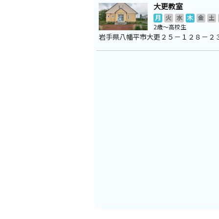
大更教室
月
火
水
木
金
土
2歳～高校生
岩手県八幡平市大更２５－１２８－２