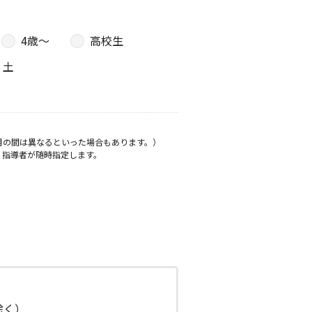
4歳〜
高校生
土
月の間は異なるといった場合もあります。）
、指導者が随時指定します。
日除く）