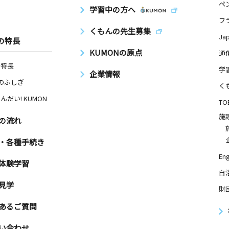
ペ
学習中の方へ
フ
くもんの先生募集
Ja
の特長
KUMONの原点
通
の特長
学
企業情報
Nのふしぎ
く
んだい! KUMON
TO
施
の流れ
・各種手続き
Eng
体験学習
自
見学
財
あるご質問
い合わせ