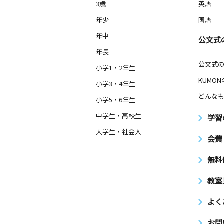
3歳
英語
年少
国語
年中
公文式
年長
公文式
小学1・2年生
KUMO
小学3・4年生
どんなも
小学5・6年生
中学生・高校生
学習
大学生・社会人
会費
無料
教室
よく
お問