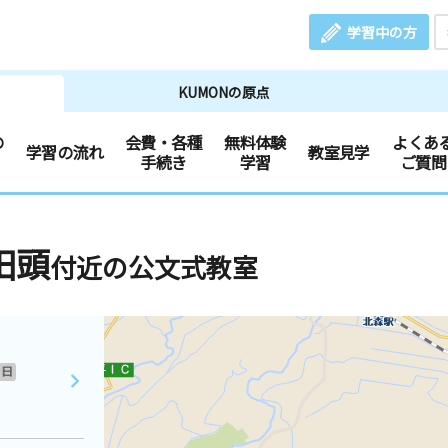
学習中の方
KUMONの原点
の
会費・各種
無料体験
よくあ
学習の流れ
教室見学
手続き
学習
ご質問
田頭
付近の公文式教室
日