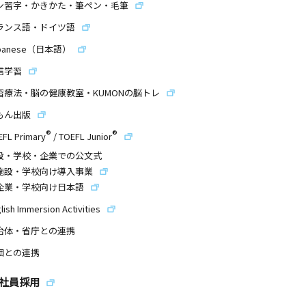
ン習字・かきかた・筆ペン・毛筆
ランス語・ドイツ語
panese（日本語）
信学習
習療法・脳の健康教室・KUMONの脳トレ
もん出版
®
®
EFL Primary
/
TOEFL Junior
設・学校・企業での公文式
施設・学校向け導入事業
企業・学校向け日本語
lish Immersion Activities
治体・省庁との連携
団との連携
社員採用