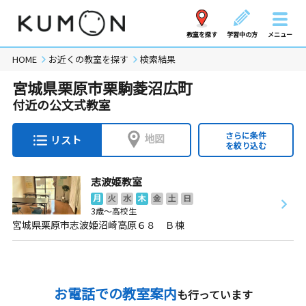
教室を探す
学習中の方
メニュー
HOME
お近くの教室を探す
検索結果
宮城県栗原市栗駒菱沼広町
付近の公文式教室
さらに条件
地図
リスト
を絞り込む
志波姫教室
月
火
水
木
金
土
日
3歳～高校生
宮城県栗原市志波姫沼崎高原６８ Ｂ棟
お電話での教室案内
も行っています