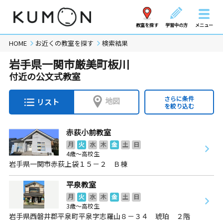
教室を探す
学習中の方
メニュー
HOME
お近くの教室を探す
検索結果
岩手県一関市厳美町板川
付近の公文式教室
さらに条件
地図
リスト
を絞り込む
赤荻小前教室
月
火
水
木
金
土
日
4歳～高校生
岩手県一関市赤荻上袋１５－２ Ｂ棟
平泉教室
月
火
水
木
金
土
日
3歳～高校生
岩手県西磐井郡平泉町平泉字志羅山８－３４ 琥珀 ２階