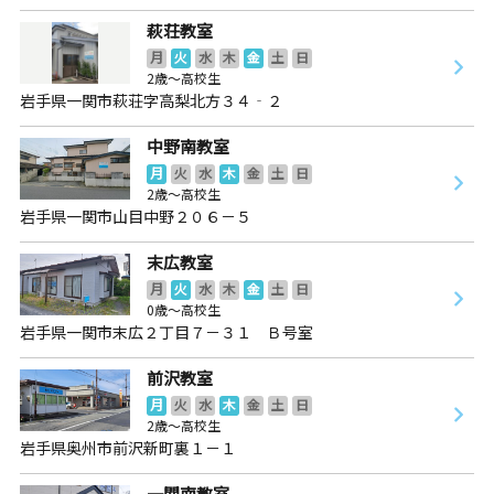
萩荘教室
月
火
水
木
金
土
日
2歳～高校生
岩手県一関市萩荘字高梨北方３４‐２
中野南教室
月
火
水
木
金
土
日
2歳～高校生
岩手県一関市山目中野２０６－５
末広教室
月
火
水
木
金
土
日
0歳～高校生
岩手県一関市末広２丁目７－３１ Ｂ号室
前沢教室
月
火
水
木
金
土
日
2歳～高校生
岩手県奥州市前沢新町裏１－１
一関南教室