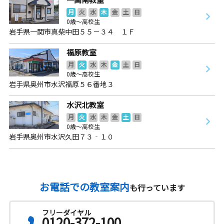
月
火
水
木
金
土
日
0歳～高校生
岩手県一関市真柴中田５５－３４ １Ｆ
福原教室
月
火
水
木
金
土
日
0歳～高校生
岩手県奥州市水沢福原５６番地３
水沢北教室
月
火
水
木
金
土
日
0歳～高校生
岩手県奥州市水沢久田７３‐１０
お電話での教室案内
も行っています
フリーダイヤル
0120-372-100