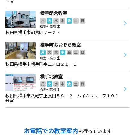
３号
横手朝倉教室
月
火
水
木
金
土
日
0歳～高校生
秋田県横手市朝倉町７－２７
横手町おおぞら教室
月
火
水
木
金
土
日
0歳～高校生
秋田県横手市横手町字三ノ口２１－１
横手北教室
月
火
水
木
金
土
日
4歳～高校生
秋田県横手市八幡字上長田５８－２ ハイムレリーフ１０１
号室
お電話での教室案内
も行っています