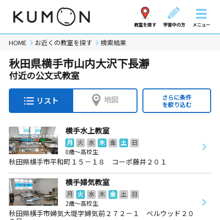
教室を探す
学習中の方
メニュー
HOME
お近くの教室を探す
検索結果
秋田県横手市山内大沢下長瀞
付近の公文式教室
さらに条件
地図
リスト
を絞り込む
横手水上教室
月
火
水
木
金
土
日
0歳～高校生
秋田県横手市平和町１５－１８ コーポ藤井２０１
横手婦気教室
月
火
水
木
金
土
日
2歳～高校生
秋田県横手市婦気大堤字婦気前２７２－１ ベルウッド２０