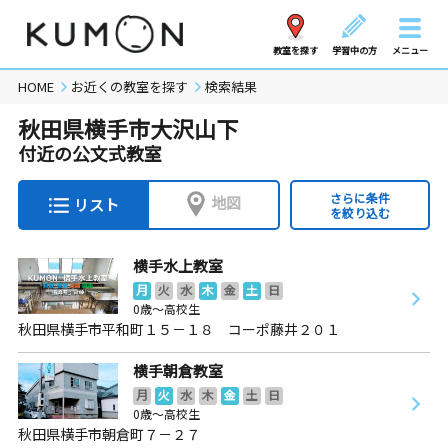
教室を探す
学習中の方
メニュー
HOME
お近くの教室を探す
検索結果
秋田県横手市大沢山下
付近の公文式教室
さらに条件
地図
リスト
を絞り込む
横手水上教室
月
火
水
木
金
土
日
0歳～高校生
秋田県横手市平和町１５－１８ コーポ藤井２０１
横手朝倉教室
月
火
水
木
金
土
日
0歳～高校生
秋田県横手市朝倉町７－２７