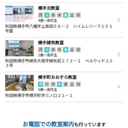
横手北教室
月
火
水
木
金
土
日
4歳～高校生
秋田県横手市八幡字上長田５８－２ ハイムレリーフ１０１
号室
横手婦気教室
月
火
水
木
金
土
日
2歳～高校生
秋田県横手市婦気大堤字婦気前２７２－１ ベルウッド２０
３号
横手町おおぞら教室
月
火
水
木
金
土
日
0歳～高校生
秋田県横手市横手町字三ノ口２１－１
お電話での教室案内
も行っています